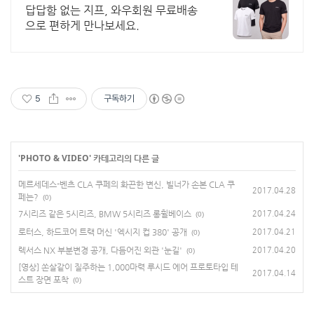
송
답답함 없는 지프, 와우회원 무료배송
으로 편하게 만나보세요.
5
구독하기
'
PHOTO & VIDEO
' 카테고리의 다른 글
메르세데스-벤츠 CLA 쿠페의 화끈한 변신, 빌너가 손본 CLA 쿠
2017.04.28
페는?
(0)
7시리즈 같은 5시리즈, BMW 5시리즈 롱휠베이스
2017.04.24
(0)
로터스, 하드코어 트랙 머신 '엑시지 컵 380' 공개
2017.04.21
(0)
렉서스 NX 부분변경 공개, 다듬어진 외관 '눈길'
2017.04.20
(0)
[영상] 쏜살같이 질주하는 1,000마력 루시드 에어 프로토타입 테
2017.04.14
스트 장면 포착
(0)