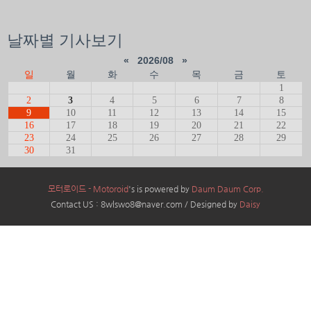
날짜별 기사보기
«
2026/08
»
일
월
화
수
목
금
토
1
2
3
4
5
6
7
8
9
10
11
12
13
14
15
16
17
18
19
20
21
22
23
24
25
26
27
28
29
30
31
모터로이드 - Motoroid
's is powered by
Daum Daum Corp.
Contact US : 8wlswo8@naver.com / Designed by
Daisy