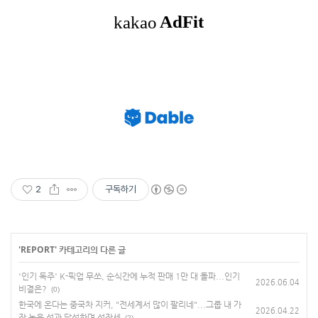
2
구독하기
'
REPORT
' 카테고리의 다른 글
'인기 독주' K-픽업 무쏘, 순식간에 누적 판매 1만 대 돌파...인기
2026.06.04
비결은?
(0)
한국에 온다는 중국차 지커, "전세계서 많이 팔리네"...그룹 내 가
2026.04.22
장 높은 성과 달성하며 성장세
(2)