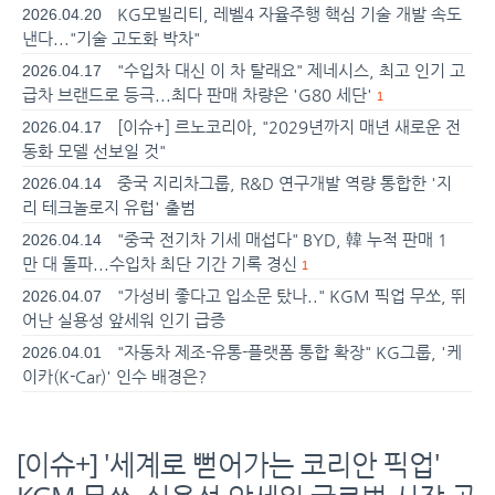
KG모빌리티, 레벨4 자율주행 핵심 기술 개발 속도
2026.04.20
낸다..."기술 고도화 박차"
"수입차 대신 이 차 탈래요" 제네시스, 최고 인기 고
2026.04.17
급차 브랜드로 등극...최다 판매 차량은 'G80 세단'
1
[이슈+] 르노코리아, "2029년까지 매년 새로운 전
2026.04.17
동화 모델 선보일 것"
중국 지리차그룹, R&D 연구개발 역량 통합한 '지
2026.04.14
리 테크놀로지 유럽' 출범
"중국 전기차 기세 매섭다" BYD, 韓 누적 판매 1
2026.04.14
만 대 돌파...수입차 최단 기간 기록 경신
1
"가성비 좋다고 입소문 탔나.." KGM 픽업 무쏘, 뛰
2026.04.07
어난 실용성 앞세워 인기 급증
"자동차 제조-유통-플랫폼 통합 확장" KG그룹, '케
2026.04.01
이카(K-Car)' 인수 배경은?
[이슈+] '세계로 뻗어가는 코리안 픽업'