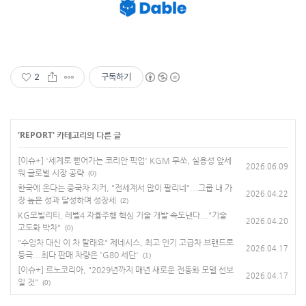
2
구독하기
'
REPORT
' 카테고리의 다른 글
[이슈+] '세계로 뻗어가는 코리안 픽업' KGM 무쏘, 실용성 앞세
2026.06.09
워 글로벌 시장 공략
(0)
한국에 온다는 중국차 지커, "전세계서 많이 팔리네"...그룹 내 가
2026.04.22
장 높은 성과 달성하며 성장세
(2)
KG모빌리티, 레벨4 자율주행 핵심 기술 개발 속도낸다..."기술
2026.04.20
고도화 박차"
(0)
"수입차 대신 이 차 탈래요" 제네시스, 최고 인기 고급차 브랜드로
2026.04.17
등극...최다 판매 차량은 'G80 세단'
(1)
[이슈+] 르노코리아, "2029년까지 매년 새로운 전동화 모델 선보
2026.04.17
일 것"
(0)