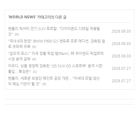
'
WORLD NEWS
' 카테고리의 다른 글
벤틀리 럭셔리 전기 SUV 토르칼, "다이아몬드 디테일 적용될
2026.08.03
것"
(0)
"국내 6대 한정" BMW F900 GS 엔듀로 프로 에디션, 강화된 험
2026.08.03
로 주파력 주목
(0)
"압도적 포스!" 미국 정통 픽업 램(Ram), 韓 하이엔드 픽업트럭
2026.08.03
시장 본격 공략
(0)
아우디, 상품 경쟁력 강화한 'Q5 SUV·Q5 스포트백' 본격 시판
2026.07.27
돌입...특징은?
(1)
벤틀리, 새로운 최첨단 페인트 공장 개관..."차세대 모델 생산
2026.07.27
의 핵심 기반이 될 것"
(0)