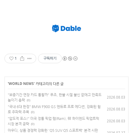
1
구독하기
'
WORLD NEWS
' 카테고리의 다른 글
"보증기간 연장 카드 통할까" 푸조, 한불 시절 불신 없애고 만족도
2026.08.03
높이기 총력
(0)
"국내 6대 한정" BMW F900 GS 엔듀로 프로 에디션, 강화된 험
2026.08.03
로 주파력 주목
(0)
"압도적 포스!" 미국 정통 픽업 램(Ram), 韓 하이엔드 픽업트럭
2026.08.03
시장 본격 공략
(0)
아우디, 상품 경쟁력 강화한 'Q5 SUV·Q5 스포트백' 본격 시판
2026.07.27