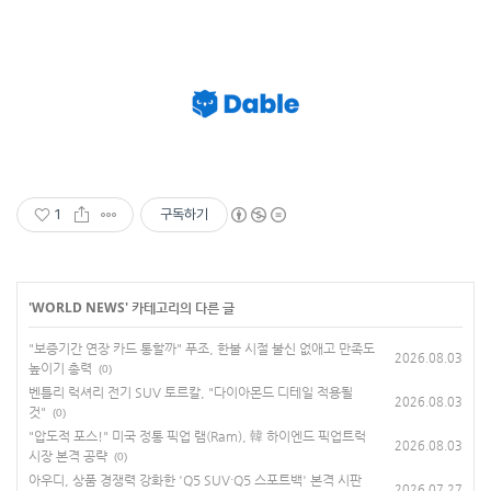
1
구독하기
'
WORLD NEWS
' 카테고리의 다른 글
"보증기간 연장 카드 통할까" 푸조, 한불 시절 불신 없애고 만족도
2026.08.03
높이기 총력
(0)
벤틀리 럭셔리 전기 SUV 토르칼, "다이아몬드 디테일 적용될
2026.08.03
것"
(0)
"압도적 포스!" 미국 정통 픽업 램(Ram), 韓 하이엔드 픽업트럭
2026.08.03
시장 본격 공략
(0)
아우디, 상품 경쟁력 강화한 'Q5 SUV·Q5 스포트백' 본격 시판
2026.07.27