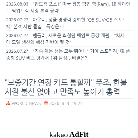
"압도적 포스!" 미국 정통 픽업 램(Ram), 韓 하이엔
2026.08.03
드 픽업트럭 시장 본격 공략
아우디, 상품 경쟁력 강화한 'Q5 SUV·Q5 스포트
2026.07.27
백' 본격 시판 돌입...특징은?
1
벤틀리, 새로운 최첨단 페인트 공장 개관..."차세
2026.07.27
대 모델 생산의 핵심 기반이 될 것"
"가속·제동 성능 모두 뛰어나" 기아 스포티지, 獨 준
2026.07.27
중형 SUV 비교 평가서 1위 달성...비결은?
"보증기간 연장 카드 통할까" 푸조, 한불
시절 불신 없애고 만족도 높이기 총력
WORLD NEWS
2026. 8. 3. 19:25