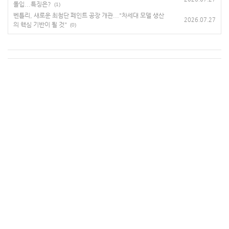
돌입...특징은?
(1)
벤틀리, 새로운 최첨단 페인트 공장 개관..."차세대 모델 생산
2026.07.27
의 핵심 기반이 될 것"
(0)