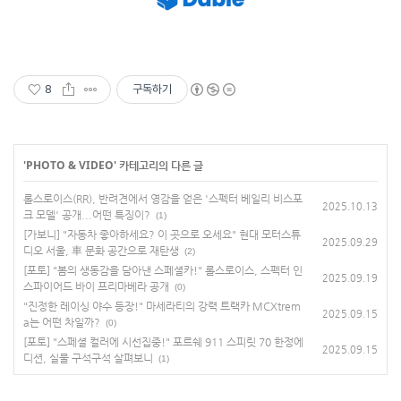
8
구독하기
'
PHOTO & VIDEO
' 카테고리의 다른 글
롤스로이스(RR), 반려견에서 영감을 얻은 '스펙터 베일리 비스포
2025.10.13
크 모델' 공개...어떤 특징이?
(1)
[가보니] "자동차 좋아하세요? 이 곳으로 오세요" 현대 모터스튜
2025.09.29
디오 서울, 車 문화 공간으로 재탄생
(2)
[포토] "봄의 생동감을 담아낸 스페셜카!" 롤스로이스, 스펙터 인
2025.09.19
스파이어드 바이 프리마베라 공개
(0)
"진정한 레이싱 야수 등장!" 마세라티의 강력 트랙카 MCXtrem
2025.09.15
a는 어떤 차일까?
(0)
[포토] "스페셜 컬러에 시선집중!" 포르쉐 911 스피릿 70 한정에
2025.09.15
디션, 실물 구석구석 살펴보니
(1)