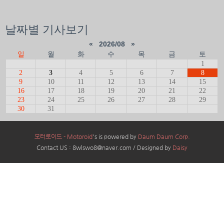
날짜별 기사보기
«
2026/08
»
일
월
화
수
목
금
토
1
2
3
4
5
6
7
8
9
10
11
12
13
14
15
16
17
18
19
20
21
22
23
24
25
26
27
28
29
30
31
모터로이드 - Motoroid
's is powered by
Daum Daum Corp.
Contact US : 8wlswo8@naver.com / Designed by
Daisy