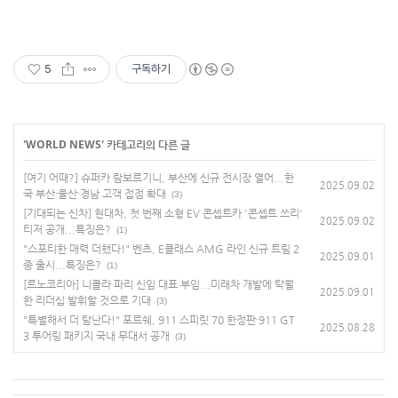
5
구독하기
'
WORLD NEWS
' 카테고리의 다른 글
[여기 어때?] 슈퍼카 람보르기니, 부산에 신규 전시장 열어...한
2025.09.02
국 부산·울산·경남 고객 접점 확대
(3)
[기대되는 신차] 현대차, 첫 번째 소형 EV 콘셉트카 '콘셉트 쓰리'
2025.09.02
티저 공개...특징은?
(1)
"스포티한 매력 더했다!" 벤츠, E클래스 AMG 라인 신규 트림 2
2025.09.01
종 출시...특징은?
(1)
[르노코리아] 니콜라 파리 신임 대표 부임...미래차 개발에 탁월
2025.09.01
한 리더십 발휘할 것으로 기대
(3)
"특별해서 더 탐난다!" 포르쉐, 911 스피릿 70 한정판·911 GT
2025.08.28
3 투어링 패키지 국내 무대서 공개
(3)